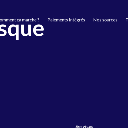
isque
omment ça marche ?
Paiements Intégrés
Nos sources
T
Services